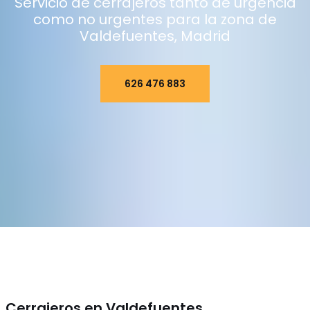
Servicio de cerrajeros tanto de urgencia
como no urgentes para la zona de
Valdefuentes, Madrid
626 476 883
Cerrajeros en Valdefuentes