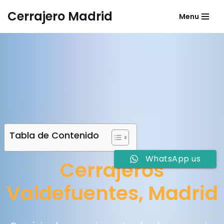
Cerrajero Madrid
Menu
Saltar
al
contenido
Tabla de Contenido
WhatsApp us
Cerrajeros
Valdefuentes, Madrid