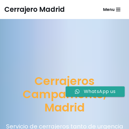
Cerrajero Madrid
Menu
Saltar
al
contenido
Cerrajeros
Campamento,
WhatsApp us
Madrid
Servicio de cerrajeros tanto de urgencia